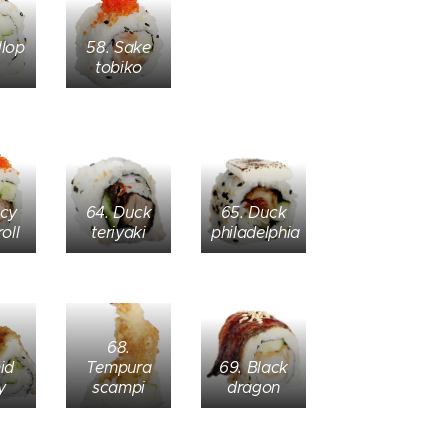
llop
58. Sake
tobiko
icy
64. Duck
65. Duck
oll
teriyaki
philadelphia
68.
id
Tempura
69. Black
y
scampi
dragon