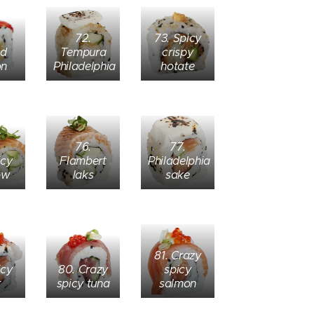
72.
73. Spicy
ed
Tempura
crispy
on
Philadelphia
hotate
76.
77.
icy
Flambert
Philadelphia
ow
laks
sake
81. Crazy
icy
80. Crazy
spicy
r
spicy tuna
salmon