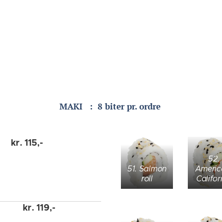
MAKI : 8 biter pr. ordre
kr.
115,-
52.
51. Salmon
Ameri
roll
Califor
kr.
119,-