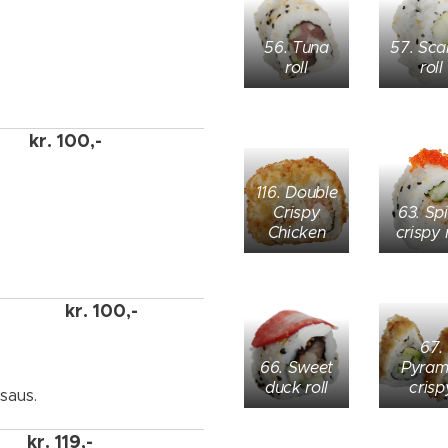
56. Tuna
57. Sca
roll
roll
kr.
100,-
116. Double
Crispy
63. Sp
Chicken
crispy r
kr.
100,-
67.
66. Sweet
Pyram
duck roll
crisp
saus.
kr.
119,-