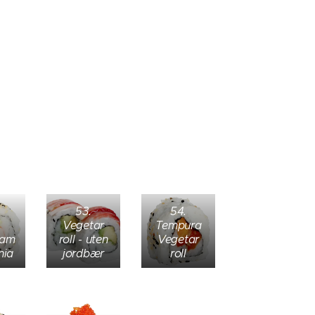
53.
54.
Vegetar
Tempura
cam
roll - uten
Vegetar
nia
jordbær
roll