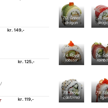
70. Greed
71. R
dragon
drag
kr.
149,-
74. Royal
75. Sp
lobster
rainb
kr.
125,-
/
78. Royal
79. Sp
california
tige
kr.
119,-
T